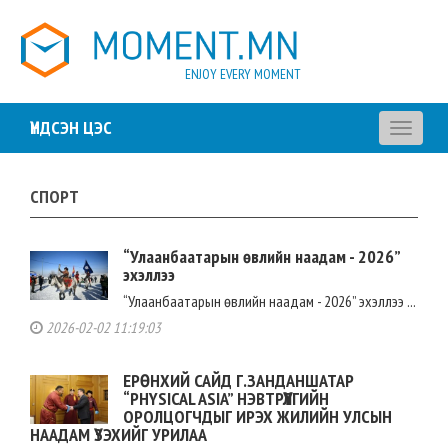
ENJOY EVERY MOMENT
ҮНДСЭН ЦЭС
Toggle
navigati
СПОРТ
“Улаанбаатарын өвлийн наадам - 2026”
эхэллээ
“Улаанбаатарын өвлийн наадам - 2026” эхэллээ ...
2026-02-02 11:19:03
ЕРӨНХИЙ САЙД Г.ЗАНДАНШАТАР
“PHYSICAL ASIA” НЭВТРҮҮЛГИЙН
ОРОЛЦОГЧДЫГ ИРЭХ ЖИЛИЙН УЛСЫН
НААДАМ ҮЗЭХИЙГ УРИЛАА