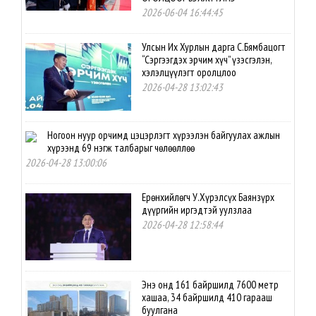
2026-06-04 16:44:45
Улсын Их Хурлын дарга С.Бямбацогт
“Сэргээгдэх эрчим хүч” үзэсгэлэн,
хэлэлцүүлэгт оролцлоо
2026-04-28 13:02:43
Ногоон нуур орчимд цэцэрлэгт хүрээлэн байгуулах ажлын
хүрээнд 69 нэгж талбарыг чөлөөллөө
2026-04-28 13:00:06
Ерөнхийлөгч У.Хүрэлсүх Баянзүрх
дүүргийн иргэдтэй уулзлаа
2026-04-28 12:58:44
Энэ онд 161 байршилд 7600 метр
хашаа, 34 байршилд 410 гарааш
буулгана