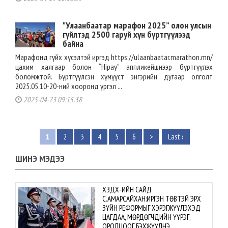
"Улаанбаатар марафон 2025” олон улсын
гүйлтэд 2500 гаруй хүн бүртгүүлээд
байна
Марафонд гүйх хүсэлтэй иргэд https://ulaanbaatar.marathon.mn/
цахим хаягаар болон “Hipay” аппликейшнээр бүртгүүлэх
боломжтой. Бүртгүүлсэн хүмүүст энгэрийн дугаар олголт
2025.05.10-20-ний хооронд үргэл ...
2025-04-23 09:15:38
1
2
3
4
5
6
>
Last ›
ШИНЭ МЭДЭЭ
ХЗДХ-ИЙН САЙД
С.АМАРСАЙХАН:ИРГЭН ТӨВТЭЙ ЭРХ
ЗҮЙН РЕФОРМЫГ ХЭРЭГЖҮҮЛЭХЭД
ЦАГДАА, МӨРДӨГЧДИЙН ҮҮРЭГ,
ОРОЛЦООГ БЭХЖҮҮЛНЭ