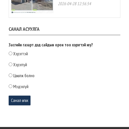
2026-04-28 12:56:54
Нутгийн өөрөө удирдах
САНАЛ АСУУЛГА
байгууллагын үйл ажиллагаанд
оролцох иргэдийн эрх, оролцоог
ижил түвшинд хүргэх эрх зүйн орчин
бүрдлээ
Засгийн газарт дэд сайдын орон тоо хэрэгтэй юу?
2026-04-28 12:54:22
Хэрэгтэй
МАН-ЫН БҮЛЭГ: СТРАТЕГИЙН АЧ
Хэрэггүй
ХОЛБОГДОЛТОЙ ТОМООХОН
ТӨСЛҮҮДИЙГ УРАГШЛУУЛНА
Цөөлж болно
2026-04-28 12:52:00
Мэдэхгүй
Маргаашаас төв талбайд нийгэм,
соёлын арга хэмжээнүүдийг зохион
байгуулж эхэлнэ
2026-03-31 10:46:11