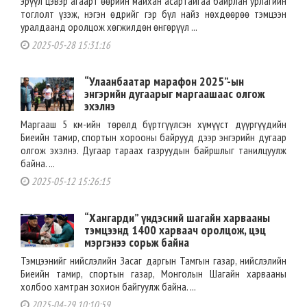
эрүүл цэвэр агаарт өөрийн майхан асартайгаа байрлан урлагийн
тоглолт үзэж, нэгэн өдрийг гэр бүл найз нөхдөөрөө тэмцээн
уралдаанд оролцож хөгжилдөн өнгөрүүл ...
2025-05-28 15:31:16
“Улаанбаатар марафон 2025”-ын
энгэрийн дугаарыг маргаашаас олгож
эхэлнэ
Маргааш 5 км-ийн төрөлд бүртгүүлсэн хүмүүст дүүргүүдийн
Биеийн тамир, спортын хорооны байрууд дээр энгэрийн дугаар
олгож эхэлнэ. Дугаар тараах газруудын байршлыг танилцуулж
байна. ...
2025-05-12 15:26:15
“Хангарди” үндэсний шагайн харвааны
тэмцээнд 1400 харваач оролцож, цэц
мэргэнээ сорьж байна
Тэмцээнийг нийслэлийн Засаг даргын Тамгын газар, нийслэлийн
Биеийн тамир, спортын газар, Монголын Шагайн харвааны
холбоо хамтран зохион байгуулж байна. ...
2025-04-29 10:10:59