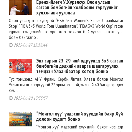
Ерөнхийлөгч У.Хүрэлсүх Олон улсын
сагсан бөмбөгийн холбооны тэргүүнийг
хүлээн авч уулзлаа
Олон улсад нэр хүндтэй “FIBA 3×3 Women’s Series Ulaanbaatar
Stop”, “FIBA 3×3 World Tour Ulaanbaatar”, “FIBA 3×3 World Cup” гэсэн
гурван тэмцээнийг эх орондоо зохион байгуулсан анхны улс
болж байгааг о ...
2025-06-27 15:38:44
Энэ сарын 23-29-ний өдрүүдэд 3х3 сагсан
бөмбөгийн дэлхийн аварга шалгаруулах
тэмцээн Улаанбаатар хотод болно
Тус тэмцээнд АНУ, Франц, Серби, Литва, Хятад болон Монгол
Улсын шигшээ тэргүүтэй 27 орны эрэгтэй, эмэгтэй 40 баг өрсөлдөх
юм. ...
2025-06-20 13:35:57
“Монгол хүү” үндэсний хүүхдийн баяр Хүй
долоон худагт болно
“Монгол хүү” үндэсний хүүхдийн баярт ирснээр