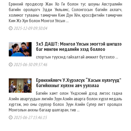
Ерөнхий продюсер Жан Хо Ги болон тус шоуны Австралийн
багийн оролцогч Эдди Уильямс, Солонгосын багийн ахлагч,
холимог тулааны тамирчин Ким Дун Хён, кроссфитийн тамирчин
Ким Жэ Хун болон Монгол Улсын ...
2025-12-09 09:30:04
3x3 ДАШТ: Монгол Улсын эмэгтэй шигшээ
баг мөнгөн медалийн эзэд боллоо
спортын түүхэнд гайхалтай амжилт бүтээлээ ...
2025-06-30 09:37:46
Ерөнхийлөгч У.Хүрэлсүх “Хасын хүлэгүүд”
багийнхныг хүлээн авч уулзлаа
Багийн хамт олон Үндэсний дээд лигээс гадна
Азийн аваргуудын лигийн Зүүн Азийн аварга болон хүрэл медаль
хүртэж, энэ оны сүүлээр болох Зүүн Азийн Супер лигт оролцох
Монголын анхны багаар шалгаран, тив ...
2025-06-27 15:46:15