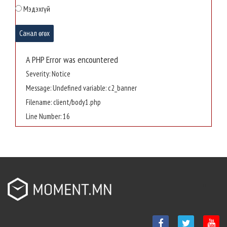
Мэдэхгүй
Маргаашаас төв талбайд нийгэм,
соёлын арга хэмжээнүүдийг зохион
байгуулж эхэлнэ
A PHP Error was encountered
2026-03-31 10:46:11
Severity: Notice
Message: Undefined variable: c2_banner
Монгол Улсын 35 дахь Ерөнхий сайд
Filename: client/body1.php
Н.Учрал Засгийн газрын тамгаа
гардаж авлаа
Line Number: 16
2026-03-31 10:44:54
Явган хүний зам дээр байршуулсан гэрэлтүүлгийн 1000 шонг
шилжүүлж, нөхөн сэргээлтийн ажлыг эхлүүллээ
2026-03-31 10:43:23