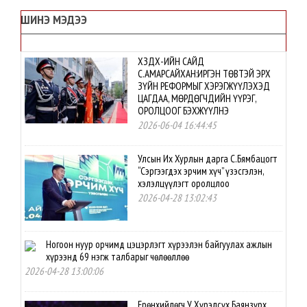
ШИНЭ МЭДЭЭ
ХЗДХ-ИЙН САЙД
С.АМАРСАЙХАН:ИРГЭН ТӨВТЭЙ ЭРХ
ЗҮЙН РЕФОРМЫГ ХЭРЭГЖҮҮЛЭХЭД
ЦАГДАА, МӨРДӨГЧДИЙН ҮҮРЭГ,
ОРОЛЦООГ БЭХЖҮҮЛНЭ
2026-06-04 16:44:45
Улсын Их Хурлын дарга С.Бямбацогт
“Сэргээгдэх эрчим хүч” үзэсгэлэн,
хэлэлцүүлэгт оролцлоо
2026-04-28 13:02:43
Ногоон нуур орчимд цэцэрлэгт хүрээлэн байгуулах ажлын
хүрээнд 69 нэгж талбарыг чөлөөллөө
2026-04-28 13:00:06
Ерөнхийлөгч У.Хүрэлсүх Баянзүрх