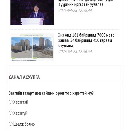
дүүргийн иргэдтэй уулзлаа
2026-04-28 12:58:44
Энэ онд 161 байршилд 7600 метр
хашаа, 34 байршилд 410 гарааш
буулгана
2026-04-28 12:56:54
Нутгийн өөрөө удирдах
САНАЛ АСУУЛГА
байгууллагын үйл ажиллагаанд
оролцох иргэдийн эрх, оролцоог
ижил түвшинд хүргэх эрх зүйн орчин
бүрдлээ
Засгийн газарт дэд сайдын орон тоо хэрэгтэй юу?
2026-04-28 12:54:22
Хэрэгтэй
МАН-ЫН БҮЛЭГ: СТРАТЕГИЙН АЧ
Хэрэггүй
ХОЛБОГДОЛТОЙ ТОМООХОН
ТӨСЛҮҮДИЙГ УРАГШЛУУЛНА
Цөөлж болно
2026-04-28 12:52:00