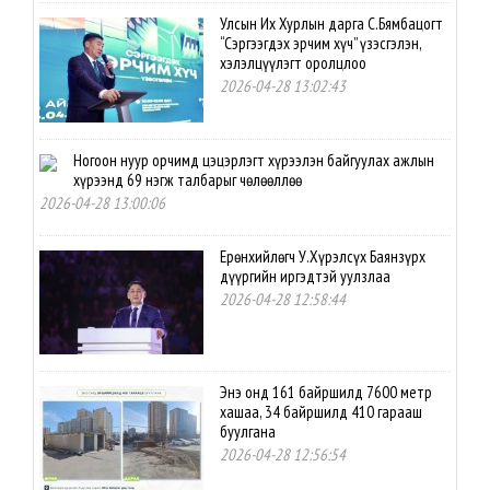
Улсын Их Хурлын дарга С.Бямбацогт
“Сэргээгдэх эрчим хүч” үзэсгэлэн,
хэлэлцүүлэгт оролцлоо
2026-04-28 13:02:43
Ногоон нуур орчимд цэцэрлэгт хүрээлэн байгуулах ажлын
хүрээнд 69 нэгж талбарыг чөлөөллөө
2026-04-28 13:00:06
Ерөнхийлөгч У.Хүрэлсүх Баянзүрх
дүүргийн иргэдтэй уулзлаа
2026-04-28 12:58:44
Энэ онд 161 байршилд 7600 метр
хашаа, 34 байршилд 410 гарааш
буулгана
2026-04-28 12:56:54