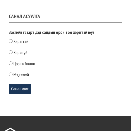
Нутгийн өөрөө удирдах
САНАЛ АСУУЛГА
байгууллагын үйл ажиллагаанд
оролцох иргэдийн эрх, оролцоог
ижил түвшинд хүргэх эрх зүйн орчин
бүрдлээ
Засгийн газарт дэд сайдын орон тоо хэрэгтэй юу?
2026-04-28 12:54:22
Хэрэгтэй
МАН-ЫН БҮЛЭГ: СТРАТЕГИЙН АЧ
Хэрэггүй
ХОЛБОГДОЛТОЙ ТОМООХОН
ТӨСЛҮҮДИЙГ УРАГШЛУУЛНА
Цөөлж болно
2026-04-28 12:52:00
Мэдэхгүй
Маргаашаас төв талбайд нийгэм,
соёлын арга хэмжээнүүдийг зохион
байгуулж эхэлнэ
2026-03-31 10:46:11
Монгол Улсын 35 дахь Ерөнхий сайд
Н.Учрал Засгийн газрын тамгаа