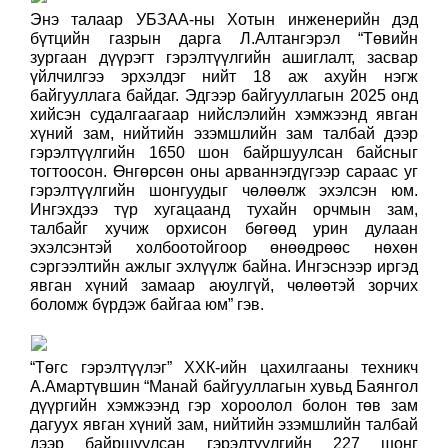
Энэ талаар УБЗАА-ны Хотын инженерийн дэд
бүтцийн газрын дарга Л.Алтангэрэл “Төвийн
зургаан дүүрэгт гэрэлтүүлгийн ашиглалт, засвар
үйлчилгээ эрхэлдэг нийт 18 аж ахуйн нэгж
байгууллага байдаг. Эдгээр байгууллагын 2025 онд
хийсэн судалгаагаар нийслэлийн хэмжээнд явган
хүний зам, нийтийн эзэмшлийн зам талбай дээр
гэрэлтүүлгийн 1650 шон байршуулсан байсныг
тогтоосон. Өнгөрсөн оны арваннэгдүгээр сараас уг
гэрэлтүүлгийн шонгуудыг чөлөөлж эхэлсэн юм.
Ингэхдээ түр хугацаанд тухайн орчмын зам,
талбайг хучиж орхисон бөгөөд урин дулаан
эхэлсэнтэй холбоотойгоор өнөөдрөөс нөхөн
сэргээлтийн ажлыг эхлүүлж байна. Ингэснээр иргэд
явган хүний замаар аюулгүй, чөлөөтэй зорчих
боломж бүрдэж байгаа юм” гэв.
“Төгс гэрэлтүүлэг” ХХК-ийн цахилгааны техникч
А.Амартүвшин “Манай байгууллагын хувьд Баянгол
дүүргийн хэмжээнд гэр хороолол болон төв зам
дагуух явган хүний зам, нийтийн эзэмшлийн талбай
дээр байршуулсан гэрэлтүүлгийн 227 шонг