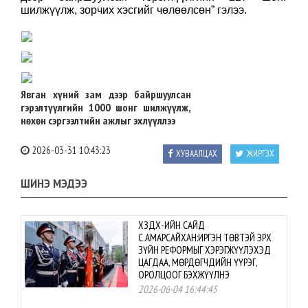
шилжүүлж, зорчих хэсгийг чөлөөлсөн” гэлээ.
Явган хүний зам дээр байршуулсан
гэрэлтүүлгийн 1000 шонг шилжүүлж,
нөхөн сэргээлтийн ажлыг эхлүүллээ
2026-03-31 10:43:23
ХУВААЛЦАХ
ЖИРГЭХ
ШИНЭ МЭДЭЭ
ХЗДХ-ИЙН САЙД
С.АМАРСАЙХАН:ИРГЭН ТӨВТЭЙ ЭРХ
ЗҮЙН РЕФОРМЫГ ХЭРЭГЖҮҮЛЭХЭД
ЦАГДАА, МӨРДӨГЧДИЙН ҮҮРЭГ,
ОРОЛЦООГ БЭХЖҮҮЛНЭ
2026-06-04 16:44:45