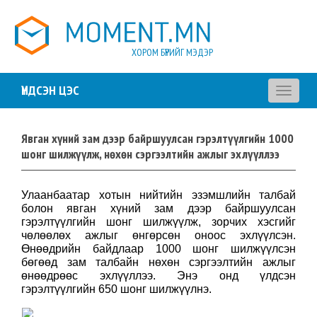
ХОРОМ БҮРИЙГ МЭДЭР
ҮНДСЭН ЦЭС
Toggle
navigati
Явган хүний зам дээр байршуулсан гэрэлтүүлгийн 1000
шонг шилжүүлж, нөхөн сэргээлтийн ажлыг эхлүүллээ
Улаанбаатар хотын нийтийн эзэмшлийн талбай
болон явган хүний зам дээр байршуулсан
гэрэлтүүлгийн шонг шилжүүлж, зорчих хэсгийг
чөлөөлөх ажлыг өнгөрсөн оноос эхлүүлсэн.
Өнөөдрийн байдлаар 1000 шонг шилжүүлсэн
бөгөөд зам талбайн нөхөн сэргээлтийн ажлыг
өнөөдрөөс эхлүүллээ. Энэ онд үлдсэн
гэрэлтүүлгийн 650 шонг шилжүүлнэ.