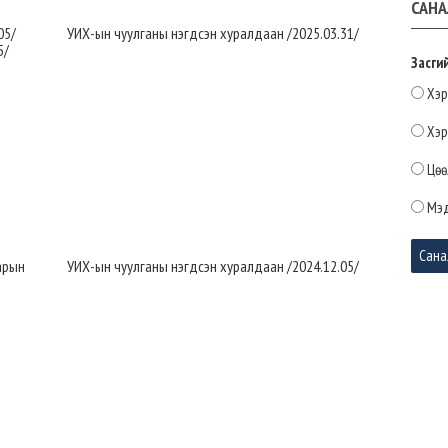
САНА
05/
УИХ-ын чуулганы нэгдсэн хуралдаан /2025.03.31/
5/
Засги
зүйн
Хэр
2026-
Хэр
Цөө
Мэд
арын
УИХ-ын чуулганы нэгдсэн хуралдаан /2024.12.05/