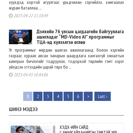
хүүхдэд хортой агуулгаас урьдчилан сэргийлэх, хамгаалах
журам баталлаа. ...
2025-04-22 11:10:49
Дэлхийн 76 улсын цагдаагийн байгууллага
ашигладаг “MD-Video AI” программыг
ТЦА-нд хүлээлгэн өглөө
Уг программыг мөрдөн шалгах ажиллагаанд болон хэргийн
газраас хураан авсан чанарын шаардлага хангахгүй хяналтын
камерын бичлэгийг тодруулах, тодорхой төрлийн гэмт хэрэг
үйлдсэн этгээдийн царай төрх бо ...
2025-04-03 10:44:06
1
2
3
4
5
6
>
Last ›
ШИНЭ МЭДЭЭ
ХЗДХ-ИЙН САЙД
С.АМАРСАЙХАН:ИРГЭН ТӨВТЭЙ ЭРХ