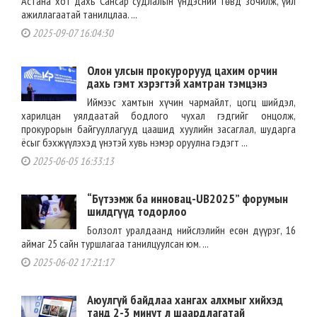
Астана хот дахь Сансар судлалын үндэсний төвд зочилж, үйл
ажиллагаатай танилцлаа. ...
2025-09-07 16:04:30
Олон улсын прокурорууд цахим орчин
дахь гэмт хэрэгтэй хамтран тэмцэнэ
Иймээс хамтын хүчин чармайлт, цогц шийдэл,
харилцан уялдаатай бодлого чухал гэдгийг онцолж,
прокурорын байгууллагууд цаашид хуулийн засаглал, шударга
ёсыг бэхжүүлэхэд үнэтэй хувь нэмэр оруулна гэдэгт ...
2025-06-05 16:33:13
“Бүтээмж ба инновац-UB2025” форумын
шилдгүүд тодорлоо
Болзолт уралдаанд нийслэлийн есөн дүүрэг, 16
аймаг 25 сайн туршлагаа танилцуулсан юм. ...
2025-06-02 17:21:17
Аюулгүй байдлаа хангах алхмыг хийхэд
танд 2-3 минут л шаардлагатай