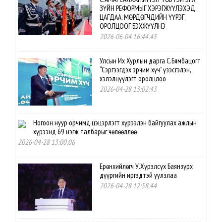
ЗҮЙН РЕФОРМЫГ ХЭРЭГЖҮҮЛЭХЭД
ЦАГДАА, МӨРДӨГЧДИЙН ҮҮРЭГ,
ОРОЛЦООГ БЭХЖҮҮЛНЭ
2026-06-04 16:44:45
Улсын Их Хурлын дарга С.Бямбацогт
“Сэргээгдэх эрчим хүч” үзэсгэлэн,
хэлэлцүүлэгт оролцлоо
2026-04-28 13:02:43
Ногоон нуур орчимд цэцэрлэгт хүрээлэн байгуулах ажлын
хүрээнд 69 нэгж талбарыг чөлөөллөө
2026-04-28 13:00:06
Ерөнхийлөгч У.Хүрэлсүх Баянзүрх
дүүргийн иргэдтэй уулзлаа
2026-04-28 12:58:44