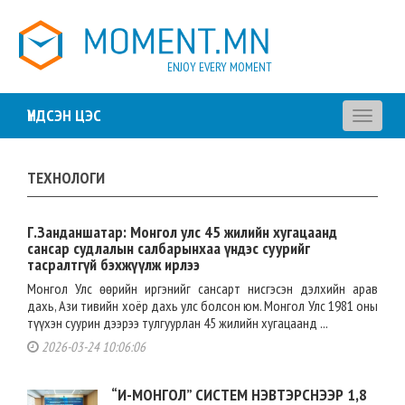
ENJOY EVERY MOMENT
ҮНДСЭН ЦЭС
Toggle
navigati
ТЕХНОЛОГИ
Г.Занданшатар: Монгол улс 45 жилийн хугацаанд
сансар судлалын салбарынхаа үндэс суурийг
тасралтгүй бэхжүүлж ирлээ
Монгол Улс өөрийн иргэнийг сансарт нисгэсэн дэлхийн арав
дахь, Ази тивийн хоёр дахь улс болсон юм. Монгол Улс 1981 оны
түүхэн суурин дээрээ тулгуурлан 45 жилийн хугацаанд ...
2026-03-24 10:06:06
“И-МОНГОЛ” СИСТЕМ НЭВТЭРСНЭЭР 1,8