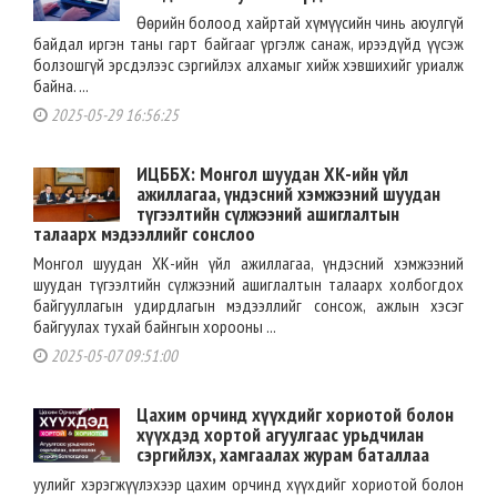
Өөрийн болоод хайртай хүмүүсийн чинь аюулгүй
байдал иргэн таны гарт байгааг үргэлж санаж, ирээдүйд үүсэж
болзошгүй эрсдэлээс сэргийлэх алхамыг хийж хэвшихийг уриалж
байна. ...
2025-05-29 16:56:25
ИЦББХ: Монгол шуудан ХК-ийн үйл
ажиллагаа, үндэсний хэмжээний шуудан
түгээлтийн сүлжээний ашиглалтын
талаарх мэдээллийг сонслоо
Монгол шуудан ХК-ийн үйл ажиллагаа, үндэсний хэмжээний
шуудан түгээлтийн сүлжээний ашиглалтын талаарх холбогдох
байгууллагын удирдлагын мэдээллийг сонсож, ажлын хэсэг
байгуулах тухай байнгын хорооны ...
2025-05-07 09:51:00
Цахим орчинд хүүхдийг хориотой болон
хүүхдэд хортой агуулгаас урьдчилан
сэргийлэх, хамгаалах журам баталлаа
уулийг хэрэгжүүлэхээр цахим орчинд хүүхдийг хориотой болон