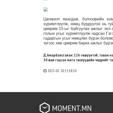
Цөлжилт явагдаж, бэлчээрийн хо
хуримтлуулж, нөөц бүрдүүлэх нь т
цөөрөм 15-ыг байгуулах ажлыг энэ 
голын усыг хуримтлуулж чадсан Гэг
гадаргын усыг нөөцлөх бүрэн боломж
зүгээс хөв цөөрөм барих ажлыг бүрэ
Д.Амарбаясгалан: 126 гишүүнтэй, таван н
30 жил гацсан мега төслүүдийн чөдрийг т
2025-01-30 13:18:10