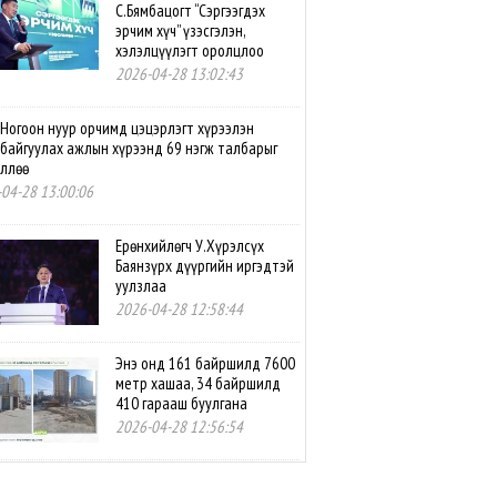
С.Бямбацогт “Сэргээгдэх
эрчим хүч” үзэсгэлэн,
хэлэлцүүлэгт оролцлоо
2026-04-28 13:02:43
Ногоон нуур орчимд цэцэрлэгт хүрээлэн
байгуулах ажлын хүрээнд 69 нэгж талбарыг
өллөө
04-28 13:00:06
Ерөнхийлөгч У.Хүрэлсүх
Баянзүрх дүүргийн иргэдтэй
уулзлаа
2026-04-28 12:58:44
Энэ онд 161 байршилд 7600
метр хашаа, 34 байршилд
410 гарааш буулгана
2026-04-28 12:56:54
Нутгийн өөрөө удирдах