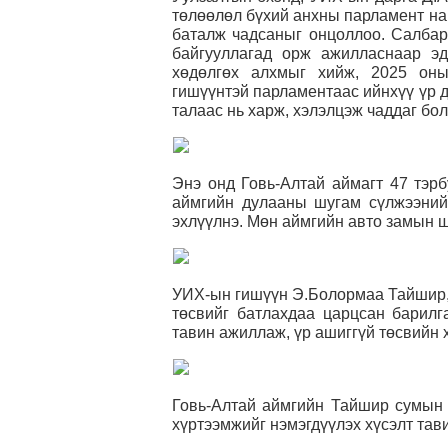
төлөөлөл бүхий анхны парламент на
баталж чадсаныг онцоллоо. Салбар 
байгууллагад орж ажилласнаар эд
хөдөлгөх алхмыг хийж, 2025 оны
гишүүнтэй парламентаас ийнхүү үр д
талаас нь харж, хэлэлцэж чаддаг бо
Энэ онд Говь-Алтай аймагт 47 тэрб
аймгийн дулааны шугам сүлжээний
эхлүүлнэ. Мөн аймгийн авто замын 
УИХ-ын гишүүн Э.Болормаа Тайшир,
төсвийг батлахдаа царцсан барилг
тавин ажиллаж, үр ашиггүй төсвийн 
Говь-Алтай аймгийн Тайшир сумын 
хүртээмжийг нэмэгдүүлэх хүсэлт тав