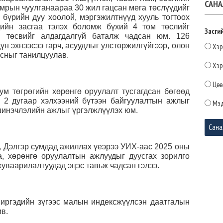
САНА
мрын чуулганаараа 30 жил гацсан мега төслүүдийг
бүрийн дуу хоолой, мэргэжилтнүүд хууль тогтоох
ийн засгаа тэлэх боломж бүхий 4 том төслийг
Засги
 төсвийг алдагдалгүй баталж чадсан юм. 126
зүйн
үн эхнээсээ гарч, асуудлыг улстөржилгүйгээр, олон
Хэр
2026-
лсныг танилцуулав.
Хэр
Цөө
ум төгрөгийн хөрөнгө оруулалт тусгагдсан бөгөөд
 2 дугаар хэлхээний бүтээн байгуулалтын ажлыг
Мэд
шинэчлэлийн ажлыг үргэлжлүүлэх юм.
 Дэлгэр сумдад ажиллах үеэрээ УИХ-аас 2025 оны
а, хөрөнгө оруулалтын ажлуудыг дуусгах зорилго
хуваарилалтуудад эцэс тавьж чадсан гэлээ.
иргэдийн зүгээс малын индексжүүлсэн даатгалын
ив.