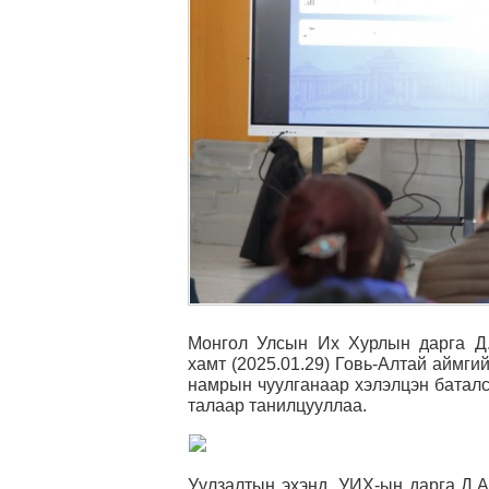
Монгол Улсын Их Хурлын дарга Д
хамт (2025.01.29) Говь-Алтай аймги
намрын чуулганаар хэлэлцэн баталс
талаар танилцууллаа.
Уулзалтын эхэнд, УИХ-ын дарга Д.А