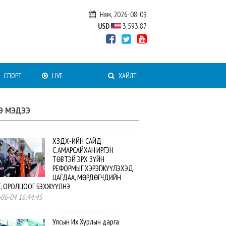
Ням, 2026-08-09
USD
3,593.87
СПОРТ
LIVE
ХАЙЛТ
Э МЭДЭЭ
ХЗДХ-ИЙН САЙД
С.АМАРСАЙХАН:ИРГЭН
ТӨВТЭЙ ЭРХ ЗҮЙН
РЕФОРМЫГ ХЭРЭГЖҮҮЛЭХЭД
ЦАГДАА, МӨРДӨГЧДИЙН
Г, ОРОЛЦООГ БЭХЖҮҮЛНЭ
06-04 16:44:45
Улсын Их Хурлын дарга