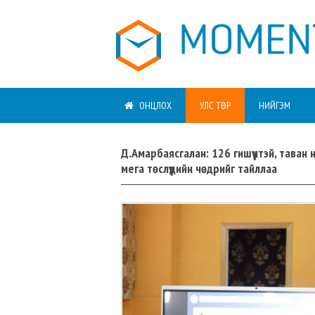
ОНЦЛОХ
УЛС ТӨР
НИЙГЭМ
Д.Амарбаясгалан: 126 гишүүнтэй, таван
мега төслүүдийн чөдрийг тайллаа