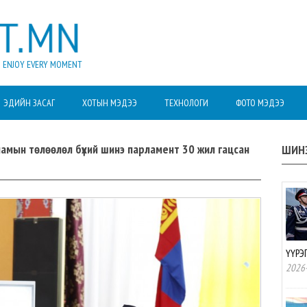
ENJOY EVERY MOMENT
ЭДИЙН ЗАСАГ
ХОТЫН МЭДЭЭ
ТЕХНОЛОГИ
ФОТО МЭДЭЭ
 намын төлөөлөл бүхий шинэ парламент 30 жил гацсан
ШИН
ҮҮРЭ
2026-