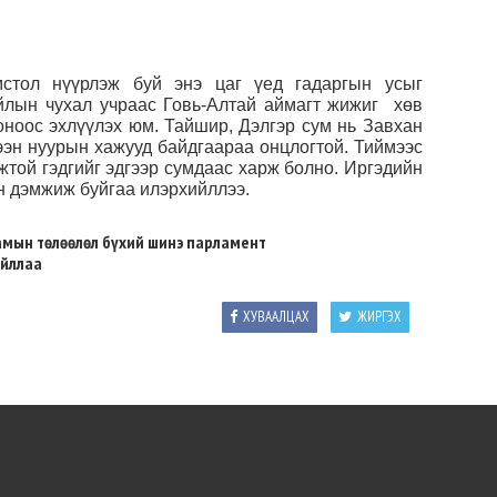
мстол нүүрлэж буй энэ цаг үед гадаргын усыг
уйлын чухал учраас Говь-Алтай аймагт жижиг хөв
оноос эхлүүлэх юм. Тайшир, Дэлгэр сум нь Завхан
ээн нуурын хажууд байдгаараа онцлогтой. Тиймээс
той гэдгийг эдгээр сумдаас харж болно. Иргэдийн
н дэмжиж буйгаа илэрхийллээ.
амын төлөөлөл бүхий шинэ парламент
айллаа
ХУВААЛЦАХ
ЖИРГЭХ