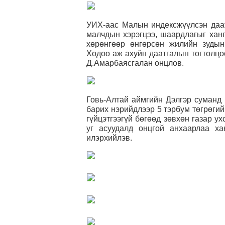
УИХ-аас Малын индексжүүлсэн даат
малчдын хэрэгцээ, шаардлагыг ханг
хөрөнгөөр өнгөрсөн жилийн зудын
Хөдөө аж ахуйн даатгалын тогтолцо
Д.Амарбаясгалан онцлов.
Говь-Алтай аймгийн Дэлгэр суманд
барих нэрийдлээр 5 тэрбум төгрөгий
гүйцэтгээгүй бөгөөд зөвхөн газар у
уг асуудалд онцгой анхаарлаа ха
илэрхийлэв.