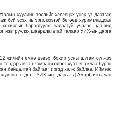
галын хуулийн төслийг хэлэлцэх үеэр уг даатгал
аж буй эсэх нь эргэлзээтэй бөгөөд хуримтлагдсан
 хохирлыг барагдуулж чадаагүй учраас цаашид
сэргэ
ог нэвтрүүлэх шаардлагатай талаар УИХ-ын дарга
2026-
 12 жилийн өмнө цэвэр, бохир усны шугам сүлжээ
н тендэр авсан компани одоог хүртэл ажлаа бүрэн
хсан байдалтай байгааг иргэд хэлж байлаа. Иймээс
ндуулна гэдгээ УИХ-ын дарга Д.Амарбаясгалан