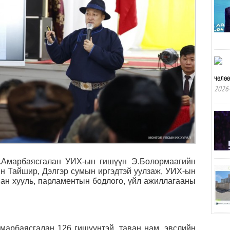
чөлө
2026-
.Амарбаясгалан УИХ-ын гишүүн Э.Болормаагийн
йн Тайшир, Дэлгэр сумын иргэдтэй уулзаж, УИХ-ын
ан хууль, парламентын бодлого, үйл ажиллагааны
марбаясгалан 126 гишүүнтэй, таван нам, эвслийн