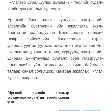
чиглэлээр суралцуулах журам”-ын төслийг судалж
холбогдох саналыг хүргүүлэв.
Ерөнхий боловсролын сургууль, цэцэрлэгийн
элсэлтийн бүртгэлийн үйл ажиллагаа эхэлж
байгаатай холбогдуулан Боловсролын ерөнхий
газар, Нийслэлийн боловсролын газрын
удирдлагуудтай уулзаж, элсэлтийн бүртгэлийн үйл
ажиллагаанд хяналт тавих, сургууль, цэцэрлэгийн
удирдах ажилтнуудад сургалт, соён гэгээрүүлэх
нөлөөллийн үйл ажиллагааг зохион байгуулах
талаар санал солилцож, хамтран ажиллах чиглэл,
хүрээг тохирлоо.
“Иргэний нисэхийн чиглэлээр
суралцуулах журам”-ын төслийг судлан
үзэв