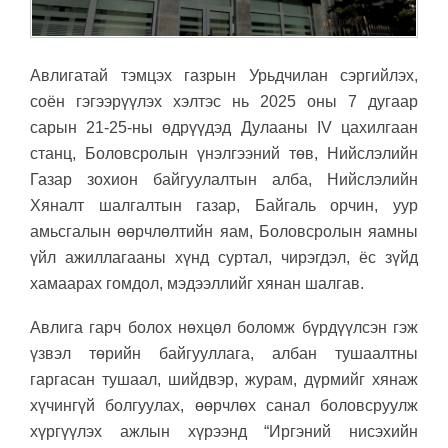
Авлигатай тэмцэх газрын Урьдчилан сэргийлэх,
соён гэгээрүүлэх хэлтэс нь 2025 оны 7 дугаар
сарын 21-25-ны өдрүүдэд Дулааны IV цахилгаан
станц, Боловсролын үнэлгээний төв, Нийслэлийн
Газар зохион байгуулалтын алба, Нийслэлийн
Хяналт шалгалтын газар, Байгаль орчин, уур
амьсгалын өөрчлөлтийн яам, Боловсролын яамны
үйл ажиллагааны хүнд суртал, чирэгдэл, ёс зүйд
хамаарах гомдол, мэдээллийг хянан шалгав.
Авлига гарч болох нөхцөл боломж бүрдүүлсэн гэж
үзвэл төрийн байгууллага, албан тушаалтны
гаргасан тушаал, шийдвэр, журам, дүрмийг хянаж
хүчингүй болгуулах, өөрчлөх санал боловсруулж
хүргүүлэх ажлын хүрээнд “Иргэний нисэхийн