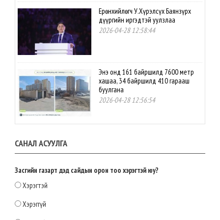
Ерөнхийлөгч У.Хүрэлсүх Баянзүрх
дүүргийн иргэдтэй уулзлаа
2026-04-28 12:58:44
Энэ онд 161 байршилд 7600 метр
хашаа, 34 байршилд 410 гарааш
буулгана
2026-04-28 12:56:54
Нутгийн өөрөө удирдах
САНАЛ АСУУЛГА
байгууллагын үйл ажиллагаанд
оролцох иргэдийн эрх, оролцоог
ижил түвшинд хүргэх эрх зүйн орчин
бүрдлээ
Засгийн газарт дэд сайдын орон тоо хэрэгтэй юу?
2026-04-28 12:54:22
Хэрэгтэй
МАН-ЫН БҮЛЭГ: СТРАТЕГИЙН АЧ
Хэрэггүй
ХОЛБОГДОЛТОЙ ТОМООХОН