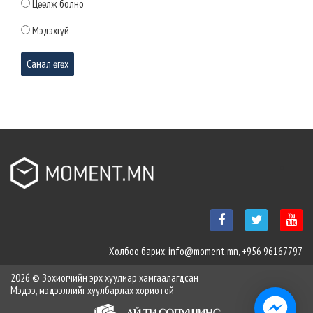
ТӨСЛҮҮДИЙГ УРАГШЛУУЛНА
Цөөлж болно
2026-04-28 12:52:00
Мэдэхгүй
Маргаашаас төв талбайд нийгэм,
соёлын арга хэмжээнүүдийг зохион
байгуулж эхэлнэ
2026-03-31 10:46:11
Монгол Улсын 35 дахь Ерөнхий сайд
Н.Учрал Засгийн газрын тамгаа
гардаж авлаа
2026-03-31 10:44:54
Явган хүний зам дээр байршуулсан гэрэлтүүлгийн 1000 шонг
шилжүүлж, нөхөн сэргээлтийн ажлыг эхлүүллээ
Холбоо барих: info@moment.mn, +956 96167797
2026-03-31 10:43:23
2026 © Зохиогчийн эрх хуулиар хамгаалагдсан
Мэдээ, мэдээллийг хуулбарлах хориотой