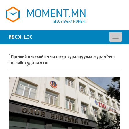
ENJOY EVERY MOMENT
ҮНДСЭН ЦЭС
Toggle
navigati
“Иргэний нисэхийн чиглэлээр суралцуулах журам”-ын
төслийг судлан үзэв