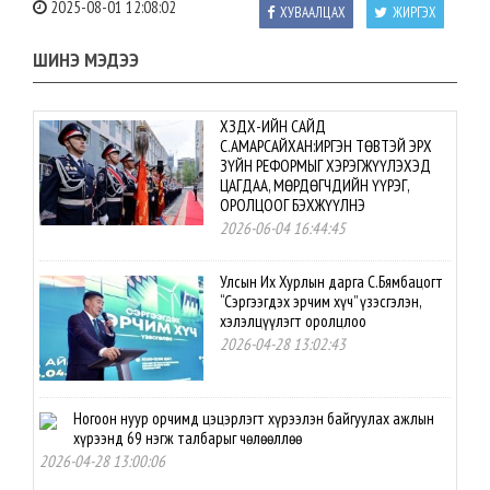
2025-08-01 12:08:02
ХУВААЛЦАХ
ЖИРГЭХ
ШИНЭ МЭДЭЭ
ХЗДХ-ИЙН САЙД
С.АМАРСАЙХАН:ИРГЭН ТӨВТЭЙ ЭРХ
ЗҮЙН РЕФОРМЫГ ХЭРЭГЖҮҮЛЭХЭД
ЦАГДАА, МӨРДӨГЧДИЙН ҮҮРЭГ,
ОРОЛЦООГ БЭХЖҮҮЛНЭ
2026-06-04 16:44:45
Улсын Их Хурлын дарга С.Бямбацогт
“Сэргээгдэх эрчим хүч” үзэсгэлэн,
хэлэлцүүлэгт оролцлоо
2026-04-28 13:02:43
Ногоон нуур орчимд цэцэрлэгт хүрээлэн байгуулах ажлын
хүрээнд 69 нэгж талбарыг чөлөөллөө
2026-04-28 13:00:06