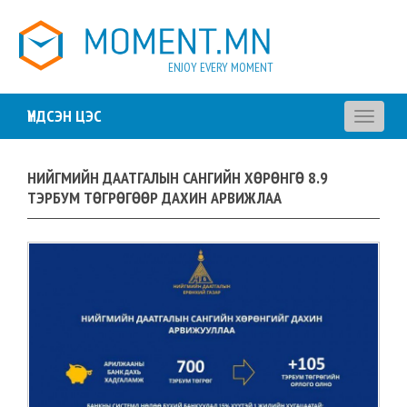
ENJOY EVERY MOMENT
ҮНДСЭН ЦЭС
Toggle
navigati
НИЙГМИЙН ДААТГАЛЫН САНГИЙН ХӨРӨНГӨ 8.9
ТЭРБУМ ТӨГРӨГӨӨР ДАХИН АРВИЖЛАА