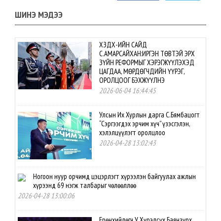
ШИНЭ МЭДЭЭ
ХЗДХ-ИЙН САЙД
С.АМАРСАЙХАН:ИРГЭН ТӨВТЭЙ ЭРХ
ЗҮЙН РЕФОРМЫГ ХЭРЭГЖҮҮЛЭХЭД
ЦАГДАА, МӨРДӨГЧДИЙН ҮҮРЭГ,
ОРОЛЦООГ БЭХЖҮҮЛНЭ
2026-06-04 16:44:45
Улсын Их Хурлын дарга С.Бямбацогт
“Сэргээгдэх эрчим хүч” үзэсгэлэн,
хэлэлцүүлэгт оролцлоо
2026-04-28 13:02:43
Ногоон нуур орчимд цэцэрлэгт хүрээлэн байгуулах ажлын
хүрээнд 69 нэгж талбарыг чөлөөллөө
2026-04-28 13:00:06
Ерөнхийлөгч У.Хүрэлсүх Баянзүрх