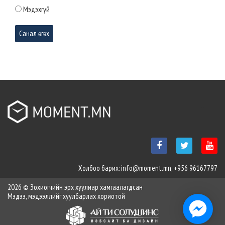
Мэдэхгүй
Маргаашаас төв талбайд нийгэм,
соёлын арга хэмжээнүүдийг зохион
байгуулж эхэлнэ
2026-03-31 10:46:11
Монгол Улсын 35 дахь Ерөнхий сайд
Н.Учрал Засгийн газрын тамгаа
гардаж авлаа
2026-03-31 10:44:54
Явган хүний зам дээр байршуулсан гэрэлтүүлгийн 1000 шонг
шилжүүлж, нөхөн сэргээлтийн ажлыг эхлүүллээ
Холбоо барих: info@moment.mn, +956 96167797
2026-03-31 10:43:23
2026 © Зохиогчийн эрх хуулиар хамгаалагдсан
Мэдээ, мэдээллийг хуулбарлах хориотой