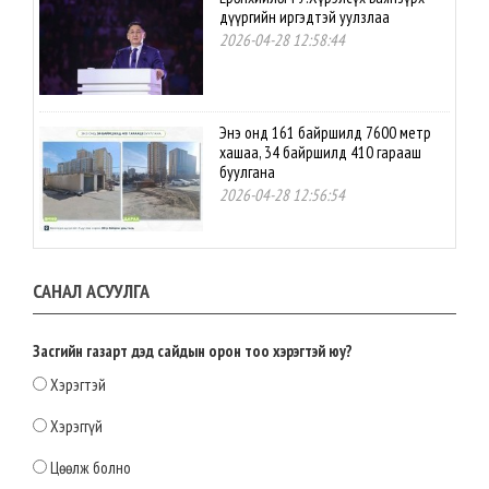
дүүргийн иргэдтэй уулзлаа
2026-04-28 12:58:44
Энэ онд 161 байршилд 7600 метр
хашаа, 34 байршилд 410 гарааш
буулгана
2026-04-28 12:56:54
Нутгийн өөрөө удирдах
САНАЛ АСУУЛГА
байгууллагын үйл ажиллагаанд
оролцох иргэдийн эрх, оролцоог
ижил түвшинд хүргэх эрх зүйн орчин
бүрдлээ
Засгийн газарт дэд сайдын орон тоо хэрэгтэй юу?
2026-04-28 12:54:22
Хэрэгтэй
МАН-ЫН БҮЛЭГ: СТРАТЕГИЙН АЧ
Хэрэггүй
ХОЛБОГДОЛТОЙ ТОМООХОН
ТӨСЛҮҮДИЙГ УРАГШЛУУЛНА
Цөөлж болно
2026-04-28 12:52:00