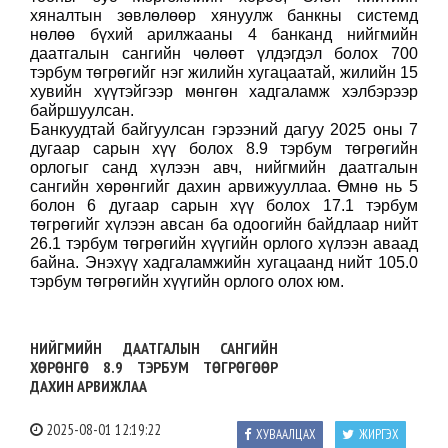
хяналтын зөвлөлөөр хянуулж банкны системд
нөлөө бүхий арилжааны 4 банканд нийгмийн
даатгалын сангийн чөлөөт үлдэгдэл болох 700
тэрбум төгрөгийг нэг жилийн хугацаатай, жилийн 15
хувийн хүүтэйгээр мөнгөн хадгаламж хэлбэрээр
байршуулсан.
Банкуудтай байгуулсан гэрээний дагуу 2025 оны 7
дугаар сарын хүү болох 8.9 тэрбум төгрөгийн
орлогыг санд хүлээн авч, нийгмийн даатгалын
сангийн хөрөнгийг дахин арвижууллаа. Өмнө нь 5
болон 6 дугаар сарын хүү болох 17.1 тэрбум
төгрөгийг хүлээн авсан ба одоогийн байдлаар нийт
26.1 тэрбум төгрөгийн хүүгийн орлого хүлээн аваад
байна. Энэхүү хадгаламжийн хугацаанд нийт 105.0
тэрбум төгрөгийн хүүгийн орлого олох юм.
НИЙГМИЙН ДААТГАЛЫН САНГИЙН
ХӨРӨНГӨ 8.9 ТЭРБУМ ТӨГРӨГӨӨР
ДАХИН АРВИЖЛАА
2025-08-01 12:19:22
ХУВААЛЦАХ
ЖИРГЭХ