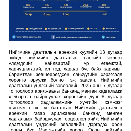
Нийгмийн даатгалын ерөнхий хуулийн 13 дугаар
зүйлд нийгмийн даатгалын сангийн чөлөөт
үлдэгдлийг найдвартай, үр өгөөжтэй,
хариуцлагатай, ил тод, хараат бус байх зарчмыг
баримтлан зөвшөөрөгдсөн санхүүгийн хэрэгсэлд
хөрөнгө оруулж болно гэж заасан.
Нийгмийн
даатгалын үндэсний зөвлөлийн 2025 оны 7 дугаар
тогтоолоор арилжааны банканд мөнгөн хадгаламж
хэлбэрээр байршуулах хөрөнгийн дүнг 8 дугаар
тогтоолоор хадгаламжийн хүүгийн хэмжээг
шинэчлэн тус тус баталсан.
Нийгмийн даатгалын
ерөнхий газар арилжааны банканд мөнгөн
хадгаламж байршуулах тооцоолол хийж Нийгмийн
даатгалын үндэсний зөвлөлийн дэргэдэх орон
тооны бус Мэргэжлийн хороо, Олон нийтийн