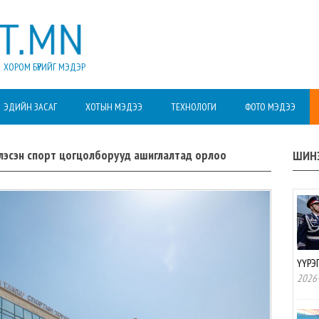
ХОРОМ БҮРИЙГ МЭДЭР
ЭДИЙН ЗАСАГ
ХОТЫН МЭДЭЭ
ТЕХНОЛОГИ
ФОТО МЭДЭЭ
лэсэн спорт цогцолборууд ашиглалтад орлоо
ШИН
ҮҮРЭ
2026-