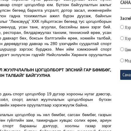
САНА
давхар спорт цогцолбор юм. Бүтээн байгуулалтын ажлыг
үлсэн бөгөөд барилга угсралт, дотор засал, инженерийн
лон гадна тохижилтын ажил бүрэн дуусаж, байнгын
Засги
лыг “Люксвүүд” ХХК гүйцэтгэсэн бөгөөд тус цогцолборын
зүйн
өөнүүд, усан танк, агуулах, бассейны ванн зэрэг бий.
Хэр
2026-
р, ресторан, бялдаржуулах танхим, теннисний өрөө, усан
 давхарт бөх, боксын бэлтгэлийн өрөө, хоккейн талбай,
Хэр
он дөрөвдүгээр давхар нь 280 үзэгчдийн суудалтай спорт
 шүршүүр зэргээс бүрджээ. Мөн ийм хэмжээний спорт
Цөө
үрэгт эхлүүлсэн гэдгийг Нийслэлийн Хөрөнгө оруулалтын
Мэд
АЛ ЖУУЛЧЛАЛЫН ЦОГЦОЛБОРТ ЭЛСНИЙ ГАР БӨМБӨГ,
Н ТАЛБАЙГ БАЙГУУЛНА
 дахь спорт цогцолбор 19 дүгээр хорооны нутаг дэвсгэр,
соёл, спорт, аялал жуулчлалын цогцолборын бүтээн
свийн хөрөнгө оруулалтаар хэрэгжүүлж байна.
члалын цогцолбор нь хөл бөмбөг, сагсан бөмбөг, газрын
 Мөн гүйлтийн зам, тамирчдын хувцас солих өрөө, ариун
 спорт барааны дэлгүүр, хоолны газар зэрэг