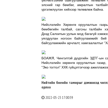
үйлчилгээний байгууламжийг төлөвлөн 
элсний гар бөмбөг, амралтын талбайг
үргэлжлүүлэн хийхээр төлөвлөж байна.
Нийслэлийн Хөрөнгө оруулалтын газр
бөмбөгийн талбай, сагсны талбайн хэ
Дээд Салхитын уулын мод багагүй хэмжээ
уялдуулан ногоон байгууламжийг бий
байгууламжийн арчлалт, хамгаалалтыг “Х
БОАЖЯ, Чингэлтэй дүүргийн ЗДТГ-ын са
Нийслэлийн хөрөнгө оруулалтын газар,
“Эко тогтол” ХХК гүйцэтгэгчээр ажиллажээ
Нийтийн биеийн тамирыг дэмжихэд чиглэ
орлоо
2022-05-23 17:00:59