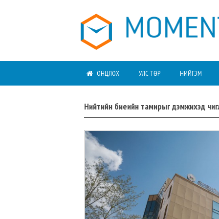
ОНЦЛОХ
УЛС ТӨР
НИЙГЭМ
Нийтийн биеийн тамирыг дэмжихэд чиг