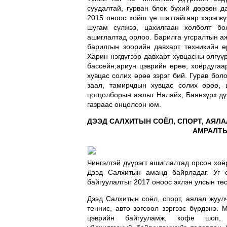
суудалтай, гурван блок бүхий дөрвөн 
2015 оноос хойш үе шаттайгаар хэрэгжү
шугам сүлжээ, цахилгаан холболт бо
ашиглалтад орлоо. Барилга угсралтын аж
барилгын зоорийн давхарт техникийн өр
Харин нэгдүгээр давхарт хувцасны өлгүү
бассейн,ариун цэврийн өрөө, хоёрдугаар
хувцас солих өрөө зэрэг бий. Гурав бол
заал, тамирчдын хувцас солих өрөө,
цогцолборын ажлыг Налайх, Баянзүрх дү
газраас онцолсон юм.
ДЭЭД САЛХИТЫН СОЁЛ, СПОРТ, АЯЛ
АМРАЛТЫ
Чингэлтэй дүүрэгт ашиглалтад орсон хоёр
Дээд Салхитын аманд байрладаг. Уг 
байгуулалтыг 2017 оноос эхлэн улсын тө
Дээд Салхитын соёл, спорт, аялал жуул
теннис, авто зогсоол зэргээс бүрдэнэ.
цэврийн байгууламж, кофе шоп,