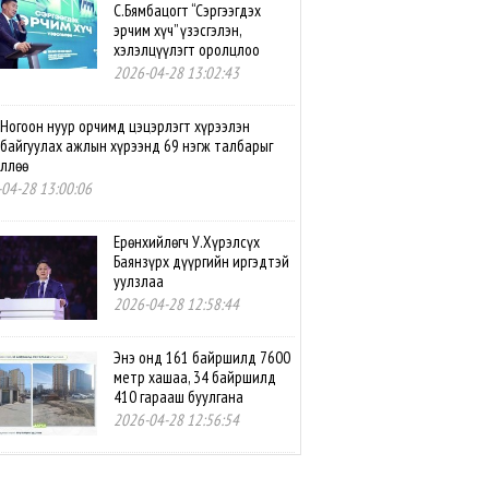
С.Бямбацогт “Сэргээгдэх
эрчим хүч” үзэсгэлэн,
хэлэлцүүлэгт оролцлоо
2026-04-28 13:02:43
Ногоон нуур орчимд цэцэрлэгт хүрээлэн
байгуулах ажлын хүрээнд 69 нэгж талбарыг
өллөө
04-28 13:00:06
Ерөнхийлөгч У.Хүрэлсүх
Баянзүрх дүүргийн иргэдтэй
уулзлаа
2026-04-28 12:58:44
Энэ онд 161 байршилд 7600
метр хашаа, 34 байршилд
410 гарааш буулгана
2026-04-28 12:56:54
Нутгийн өөрөө удирдах