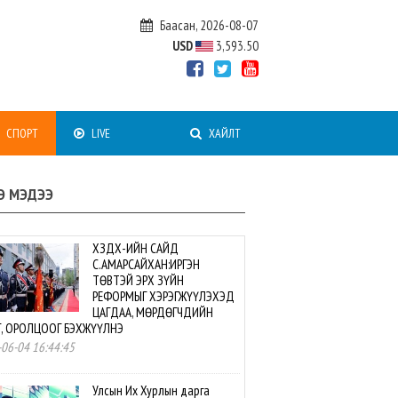
Баасан, 2026-08-07
USD
3,593.50
СПОРТ
LIVE
ХАЙЛТ
Э МЭДЭЭ
ХЗДХ-ИЙН САЙД
С.АМАРСАЙХАН:ИРГЭН
ТӨВТЭЙ ЭРХ ЗҮЙН
РЕФОРМЫГ ХЭРЭГЖҮҮЛЭХЭД
ЦАГДАА, МӨРДӨГЧДИЙН
Г, ОРОЛЦООГ БЭХЖҮҮЛНЭ
06-04 16:44:45
Улсын Их Хурлын дарга