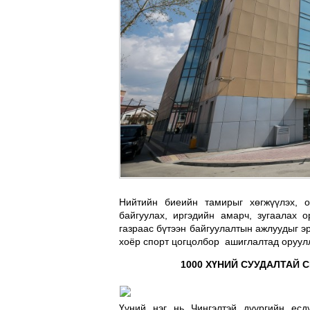
Нийтийн биеийн тамирыг хөгжүүлэх, 
байгуулах, иргэдийн амарч, зугаалах 
газраас бүтээн байгуулалтын ажлуудыг э
хоёр спорт цогцолбор ашиглалтад оруул
1000 ХҮНИЙ СУУДАЛТАЙ
Үүний нэг нь Чингэлтэй дүүргийн есд