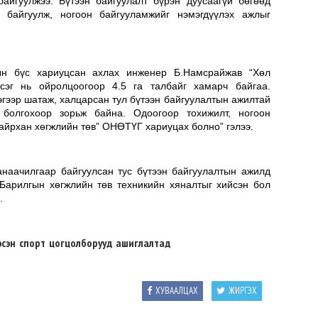
байгуулжээ. Бүтээн байгуулалт бүрэн дуусаагүй бөгөөд
 байгуулж, ногоон байгууламжийг нэмэгдүүлэх ажлыг
ын бүс хариуцсан ахлах инженер Б.Намсрайжав “Хөл
сэргэ
сэг нь ойролцоогоор 4.5 га талбайг хамарч байгаа.
2026-
гээр шатаж, халцарсан тул бүтээн байгуулалтын ажилтай
 болгохоор зорьж байна. Одоогоор тохижилт, ногоон
айрхан хөгжлийн төв” ОНӨТҮГ хариуцах болно” гэлээ.
наачилгаар байгуулсан тус бүтээн байгуулалтын ажилд
 Барилгын хөгжлийн төв техникийн хяналтыг хийсэн бол
.
сэн спорт цогцолборууд ашиглалтад
ХУВААЛЦАХ
ЖИРГЭХ