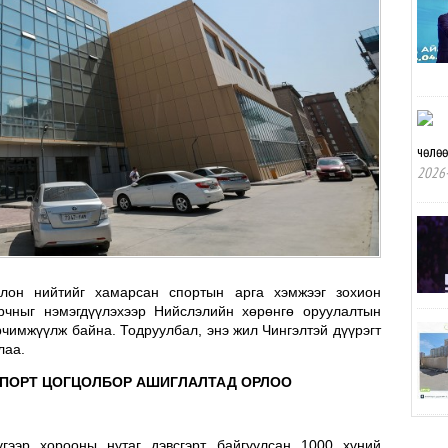
чөлө
2026-
олон нийтийг хамарсан спортын арга хэмжээг зохион
орчныг нэмэгдүүлэхээр Нийслэлийн хөрөнгө оруулалтын
рчимжүүлж байна. Тодруулбал, энэ жил Чингэлтэй дүүрэгт
лаа.
 СПОРТ ЦОГЦОЛБОР АШИГЛАЛТАД ОРЛОО
үгээр хорооны нутаг дэвсгэрт байгуулсан 1000 хүний