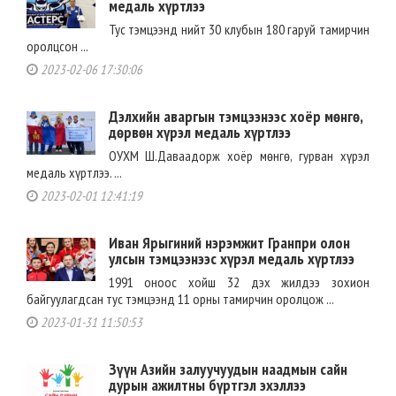
медаль хүртлээ
Тус тэмцээнд нийт 30 клубын 180 гаруй тамирчин
оролцсон ...
2023-02-06 17:30:06
Дэлхийн аваргын тэмцээнээс хоёр мөнгө,
дөрвөн хүрэл медаль хүртлээ
ОУХМ Ш.Даваадорж хоёр мөнгө, гурван хүрэл
медаль хүртлээ. ...
2023-02-01 12:41:19
Иван Ярыгиний нэрэмжит Гранпри олон
улсын тэмцээнээс хүрэл медаль хүртлээ
1991 оноос хойш 32 дэх жилдээ зохион
байгуулагдсан тус тэмцээнд 11 орны тамирчин оролцож ...
2023-01-31 11:50:53
Зүүн Азийн залуучуудын наадмын сайн
дурын ажилтны бүртгэл эхэллээ