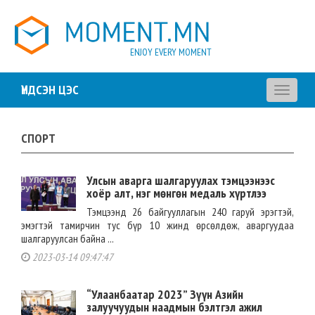
ENJOY EVERY MOMENT
ҮНДСЭН ЦЭС
Toggle
navigati
СПОРТ
Улсын аварга шалгаруулах тэмцээнээс
хоёр алт, нэг мөнгөн медаль хүртлээ
Тэмцээнд 26 байгууллагын 240 гаруй эрэгтэй,
эмэгтэй тамирчин тус бүр 10 жинд өрсөлдөж, аваргуудаа
шалгаруулсан байна ...
2023-03-14 09:47:47
“Улаанбаатар 2023” Зүүн Азийн
залуучуудын наадмын бэлтгэл ажил