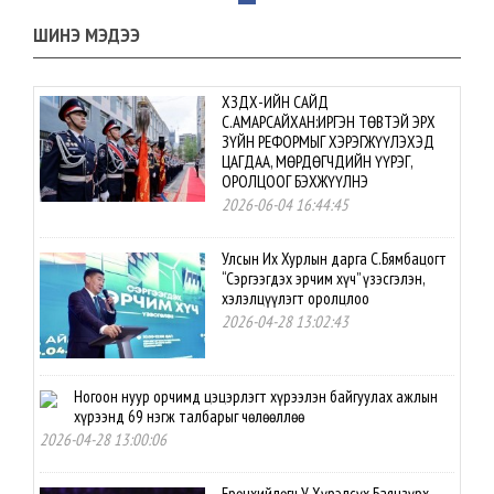
ШИНЭ МЭДЭЭ
ХЗДХ-ИЙН САЙД
С.АМАРСАЙХАН:ИРГЭН ТӨВТЭЙ ЭРХ
ЗҮЙН РЕФОРМЫГ ХЭРЭГЖҮҮЛЭХЭД
ЦАГДАА, МӨРДӨГЧДИЙН ҮҮРЭГ,
ОРОЛЦООГ БЭХЖҮҮЛНЭ
2026-06-04 16:44:45
Улсын Их Хурлын дарга С.Бямбацогт
“Сэргээгдэх эрчим хүч” үзэсгэлэн,
хэлэлцүүлэгт оролцлоо
2026-04-28 13:02:43
Ногоон нуур орчимд цэцэрлэгт хүрээлэн байгуулах ажлын
хүрээнд 69 нэгж талбарыг чөлөөллөө
2026-04-28 13:00:06
Ерөнхийлөгч У.Хүрэлсүх Баянзүрх