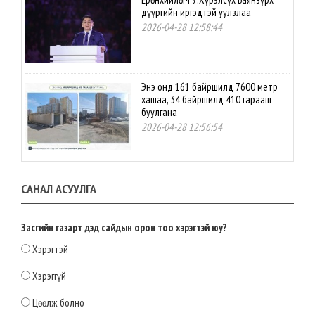
дүүргийн иргэдтэй уулзлаа
2026-04-28 12:58:44
Энэ онд 161 байршилд 7600 метр
хашаа, 34 байршилд 410 гарааш
буулгана
2026-04-28 12:56:54
Нутгийн өөрөө удирдах
САНАЛ АСУУЛГА
байгууллагын үйл ажиллагаанд
оролцох иргэдийн эрх, оролцоог
ижил түвшинд хүргэх эрх зүйн орчин
бүрдлээ
Засгийн газарт дэд сайдын орон тоо хэрэгтэй юу?
2026-04-28 12:54:22
Хэрэгтэй
МАН-ЫН БҮЛЭГ: СТРАТЕГИЙН АЧ
Хэрэггүй
ХОЛБОГДОЛТОЙ ТОМООХОН
ТӨСЛҮҮДИЙГ УРАГШЛУУЛНА
Цөөлж болно
2026-04-28 12:52:00