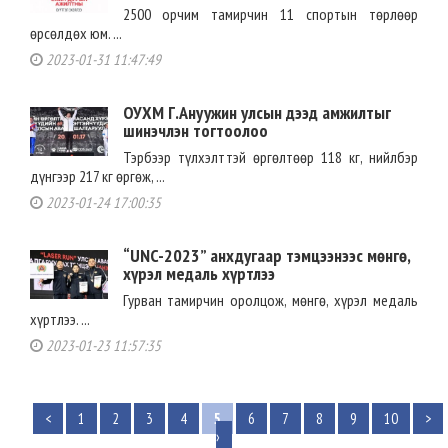
2500 орчим тамирчин 11 спортын төрлөөр
өрсөлдөх юм. ...
2023-01-31 11:47:49
ОУХМ Г.Ануужин улсын дээд амжилтыг
шинэчлэн тогтоолоо
Тэрбээр түлхэлттэй өргөлтөөр 118 кг, нийлбэр
дүнгээр 217 кг өргөж, ...
2023-01-24 17:00:35
“UNC-2023” анхдугаар тэмцээнээс мөнгө,
хүрэл медаль хүртлээ
Гурван тамирчин оролцож, мөнгө, хүрэл медаль
хүртлээ. ...
2023-01-23 11:57:35
<
1
2
3
4
5
6
7
8
9
10
>
›