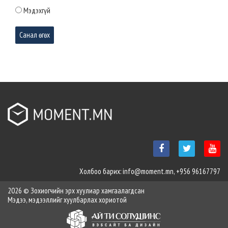
Мэдэхгүй
Маргаашаас төв талбайд нийгэм,
соёлын арга хэмжээнүүдийг зохион
байгуулж эхэлнэ
2026-03-31 10:46:11
Монгол Улсын 35 дахь Ерөнхий сайд
Н.Учрал Засгийн газрын тамгаа
гардаж авлаа
2026-03-31 10:44:54
Явган хүний зам дээр байршуулсан гэрэлтүүлгийн 1000 шонг
шилжүүлж, нөхөн сэргээлтийн ажлыг эхлүүллээ
Холбоо барих: info@moment.mn, +956 96167797
2026-03-31 10:43:23
2026 © Зохиогчийн эрх хуулиар хамгаалагдсан
Мэдээ, мэдээллийг хуулбарлах хориотой