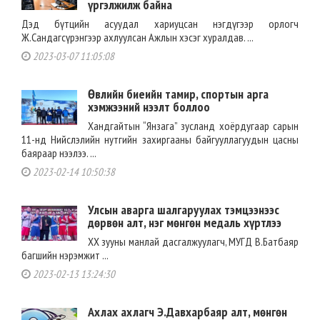
үргэлжилж байна
Дэд бүтцийн асуудал хариуцсан нэгдүгээр орлогч
Ж.Сандагсүрэнгээр ахлуулсан Ажлын хэсэг хуралдав. ...
2023-03-07 11:05:08
Өвлийн биеийн тамир, спортын арга
хэмжээний нээлт боллоо
Хандгайтын “Янзага” зусланд хоёрдугаар сарын
11-нд Нийслэлийн нутгийн захиргааны байгууллагуудын цасны
баяраар нээлээ. ...
2023-02-14 10:50:38
Улсын аварга шалгаруулах тэмцээнээс
дөрвөн алт, нэг мөнгөн медаль хүртлээ
ХХ зууны манлай дасгалжуулагч, МУГД В.Батбаяр
багшийн нэрэмжит ...
2023-02-13 13:24:30
Ахлах ахлагч Э.Давхарбаяр алт, мөнгөн