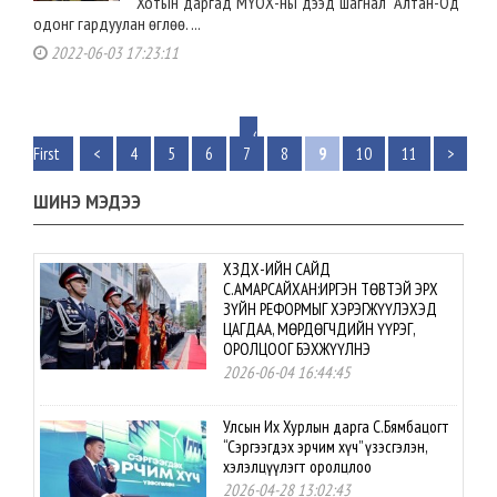
Хотын даргад МҮОХ-ны дээд шагнал "Алтан-Од"
одонг гардуулан өглөө. ...
2022-06-03 17:23:11
‹
First
<
4
5
6
7
8
9
10
11
>
ШИНЭ МЭДЭЭ
ХЗДХ-ИЙН САЙД
С.АМАРСАЙХАН:ИРГЭН ТӨВТЭЙ ЭРХ
ЗҮЙН РЕФОРМЫГ ХЭРЭГЖҮҮЛЭХЭД
ЦАГДАА, МӨРДӨГЧДИЙН ҮҮРЭГ,
ОРОЛЦООГ БЭХЖҮҮЛНЭ
2026-06-04 16:44:45
Улсын Их Хурлын дарга С.Бямбацогт
“Сэргээгдэх эрчим хүч” үзэсгэлэн,
хэлэлцүүлэгт оролцлоо
2026-04-28 13:02:43