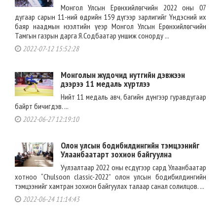
Монгол Улсын Ерөнхийлөгчийн 2022 оны 07
дугаар сарын 11-ний өдрийн 159 дүгээр зарлигийг Үндэсний их
баяр наадмын нээлтийн үеэр Монгол Улсын Ерөнхийлөгчийн
Тамгын газрын дарга Я.Содбаатар уншиж сонорду ...
2022-07-12 15:52:28
Монголын жүдочид нутгийн дэвжээн
дээрээ 11 медаль хүртлээ
Нийт 11 медаль авч, багийн дүнгээр гуравдугаар
байрт бичигдэв. ...
2022-06-27 12:19:10
Олон улсын бодибилдингийн тэмцээнийг
Улаанбаатарт зохион байгуулна
Уулзалтаар 2022 оны есдүгээр сард Улаанбаатар
хотноо “Chulsoon classic-2022” олон улсын бодибилдингийн
тэмцээнийг хамтран зохион байгуулах талаар санал солилцов. ...
2022-06-24 11:14:43