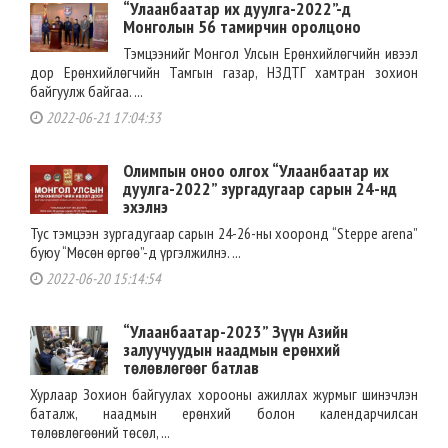
“Улаанбаатар их дуулга-2022”-д
Монголын 56 тамирчин оролцоно
Тэмцээнийг Монгол Улсын Ерөнхийлөгчийн ивээл
дор Ерөнхийлөгчийн Тамгын газар, НЗДТГ хамтран зохион
байгуулж байгаа. ...
2022-06-21 17:04:33
Олимпын оноо олгох “Улаанбаатар их
дуулга-2022” зургадугаар сарын 24-нд
эхэлнэ
Тус тэмцээн зургадугаар сарын 24-26-ны хооронд “Steppe arena”
буюу “Мөсөн өргөө”-д үргэлжилнэ. ...
2022-06-20 15:14:54
“Улаанбаатар-2023” Зүүн Азийн
залуучуудын наадмын ерөнхий
төлөвлөгөөг батлав
Хурлаар Зохион байгуулах хорооны ажиллах журмыг шинэчлэн
баталж, наадмын ерөнхий болон календарчилсан
төлөвлөгөөний төсөл, ...