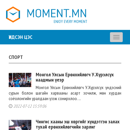
ENJOY EVERY MOMENT
ҮНДСЭН ЦЭС
Toggle
navigati
СПОРТ
Монгол Улсын Ерөнхийлөгч У.Хүрэлсүх
наадмын үеэр
Монгол Улсын Ерөнхийлөгч У.Хүрэлсүх үндэсний
сурын болон шагайн харвааны асарт зочилж, мөн хурдан
соёолонгийн уралдаан үзэж сонирхлоо. ...
2022-07-12 15:59:06
Чингис хааны эш хөргийг хүндэтгэн залах
тухай ерөнхийлөгчийн зарлиг