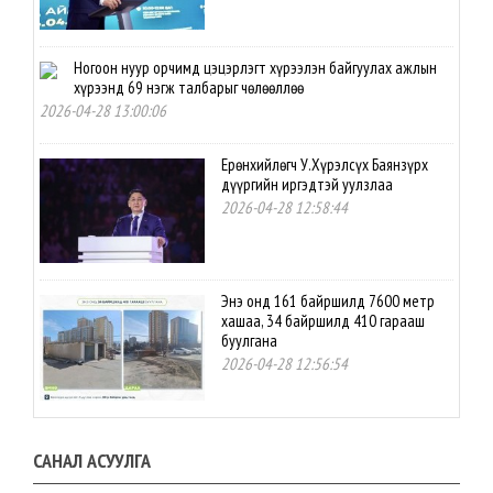
Ногоон нуур орчимд цэцэрлэгт хүрээлэн байгуулах ажлын
хүрээнд 69 нэгж талбарыг чөлөөллөө
2026-04-28 13:00:06
Ерөнхийлөгч У.Хүрэлсүх Баянзүрх
дүүргийн иргэдтэй уулзлаа
2026-04-28 12:58:44
Энэ онд 161 байршилд 7600 метр
хашаа, 34 байршилд 410 гарааш
буулгана
2026-04-28 12:56:54
Нутгийн өөрөө удирдах
САНАЛ АСУУЛГА
байгууллагын үйл ажиллагаанд
оролцох иргэдийн эрх, оролцоог