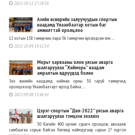
2022-10-11 17:28:56
Азийн өсвөрийн залуучуудын спортын
наадамд Улаанбаатар хотын баг
амжилттай оролцлоо
12 хотын 138 тамирчин, пара 36 тамирчин өрсөлдсөн юм. ...
2022-10-04 19:12:14
Морьт харвааны олон улсын аварга
шалгаруулах “Хийморь” наадам
амралтын өдрүүдэд болно
Энэ жилийн наадамд найман орны 30 гаруй тамирчид
оролцохоор Улаанбаатарт ирээд байна. ...
2022-09-08 13:46:41
Цэрэг-спортын “Дөл-2022” улсын аварга
шалгаруулах тэмцээн эхэллээ
30 багийн 400 орчим сурагч оролцож, авхаалж
самбаагаа сорьж байгаа бөгөөд наймдугаар сарын 27 хүртэл