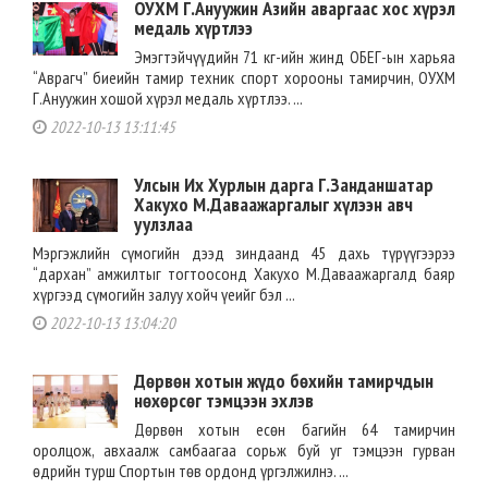
ОУХМ Г.Ануужин Азийн аваргаас хос хүрэл
медаль хүртлээ
Эмэгтэйчүүдийн 71 кг-ийн жинд ОБЕГ-ын харьяа
“Аврагч” биеийн тамир техник спорт хорооны тамирчин, ОУХМ
Г.Ануужин хошой хүрэл медаль хүртлээ. ...
2022-10-13 13:11:45
Улсын Их Хурлын дарга Г.Занданшатар
Хакухо М.Даваажаргалыг хүлээн авч
уулзлаа
Мэргэжлийн сүмогийн дээд зиндаанд 45 дахь түрүүгээрээ
“дархан” амжилтыг тогтоосонд Хакухо М.Даваажаргалд баяр
хүргээд сүмогийн залуу хойч үеийг бэл ...
2022-10-13 13:04:20
Дөрвөн хотын жүдо бөхийн тамирчдын
нөхөрсөг тэмцээн эхлэв
Дөрвөн хотын есөн багийн 64 тамирчин
оролцож, авхаалж самбаагаа сорьж буй уг тэмцээн гурван
өдрийн турш Спортын төв ордонд үргэлжилнэ. ...