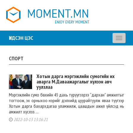
ENJOY EVERY MOMENT
ҮНДСЭН ЦЭС
Toggle
navigati
СПОРТ
Хотын дарга мэргэжлийн сумогийн их
аварга М.Даваажаргалыг хүлээн авч
уулзлаа
Мэргэжлийн сумо бөхийн 45 дахь түрүүгээрээ “дархан” амжилтыг
тогтоож, эх орныхоо нэрийг дэлхийд цуурайтуулж яваа түүгээр
Хотын дарга бахархдагаа уламжилж, цаашдын ажил үйлсэд нь
амжилт хүслээ. ...
2022-10-13 13:16:21