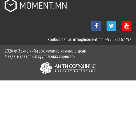
Н.Учрал Засгийн газрын тамгаа
гардаж авлаа
2026-03-31 10:44:54
Явган хүний зам дээр байршуулсан гэрэлтүүлгийн 1000 шонг
шилжүүлж, нөхөн сэргээлтийн ажлыг эхлүүллээ
Холбоо барих: info@moment.mn, +956 96167797
2026-03-31 10:43:23
2026 © Зохиогчийн эрх хуулиар хамгаалагдсан
Мэдээ, мэдээллийг хуулбарлах хориотой