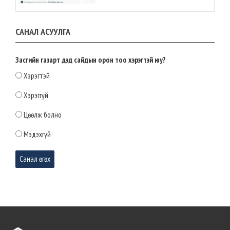
Нутгийн өөрөө удирдах
САНАЛ АСУУЛГА
байгууллагын үйл ажиллагаанд
оролцох иргэдийн эрх, оролцоог
ижил түвшинд хүргэх эрх зүйн орчин
бүрдлээ
Засгийн газарт дэд сайдын орон тоо хэрэгтэй юу?
2026-04-28 12:54:22
Хэрэгтэй
МАН-ЫН БҮЛЭГ: СТРАТЕГИЙН АЧ
Хэрэггүй
ХОЛБОГДОЛТОЙ ТОМООХОН
ТӨСЛҮҮДИЙГ УРАГШЛУУЛНА
Цөөлж болно
2026-04-28 12:52:00
Мэдэхгүй
Маргаашаас төв талбайд нийгэм,
соёлын арга хэмжээнүүдийг зохион
байгуулж эхэлнэ
2026-03-31 10:46:11
Монгол Улсын 35 дахь Ерөнхий сайд