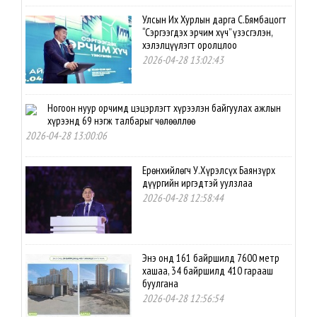
Улсын Их Хурлын дарга С.Бямбацогт
“Сэргээгдэх эрчим хүч” үзэсгэлэн,
хэлэлцүүлэгт оролцлоо
2026-04-28 13:02:43
Ногоон нуур орчимд цэцэрлэгт хүрээлэн байгуулах ажлын
хүрээнд 69 нэгж талбарыг чөлөөллөө
2026-04-28 13:00:06
Ерөнхийлөгч У.Хүрэлсүх Баянзүрх
дүүргийн иргэдтэй уулзлаа
2026-04-28 12:58:44
Энэ онд 161 байршилд 7600 метр
хашаа, 34 байршилд 410 гарааш
буулгана
2026-04-28 12:56:54