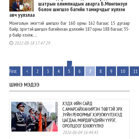
шатрын олимпиадын аварга Б.Мөнгөнзул
болон шигшээ багийн тамирчдыг хүлээн
авч уулзлаа
Монголын эмэгтэй шигшээ баг 160 орны 162 багаас 15 дугаар
байр, эрэгтэй шигшээ багийнхан дэлхийн 187 орны 188 багаас 35-
р байр эзэлж, ...
2022-08-18 17:47:29
‹
First
<
2
3
4
5
6
7
8
9
10
11
ШИНЭ МЭДЭЭ
ХЗДХ-ИЙН САЙД
С.АМАРСАЙХАН:ИРГЭН ТӨВТЭЙ ЭРХ
ЗҮЙН РЕФОРМЫГ ХЭРЭГЖҮҮЛЭХЭД
ЦАГДАА, МӨРДӨГЧДИЙН ҮҮРЭГ,
ОРОЛЦООГ БЭХЖҮҮЛНЭ
2026-06-04 16:44:45