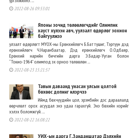
үргэлжилнэ. ...
2022-08-26 09:53:01
Японы зочид төлөөлөгчдийг Олимпик
хауст хүлээн авч, уулзалт өдөрлөг зохион
байгуулжээ
улзалт өдөрлөгт МҮОХ-ны Ерөнхийлөгч Б.Баттүшиг, Тэргүүн дэд
ерөнхийлөгч Ч.Наранбаатар, Дэд ерөнхийлөгч О.Одбаяр,
Ерөнхий нарийн бичгийн дарга Э.Бадар-Ууган болон
“Токио-1964” олимпод эх орноо төлөөлөн ...
2022-08-23 15:21:57
Тавын даваанд унасан улсын цолтой
бөхөөс допинг илэрчээ
Иймд бөхчүүдийн цол, эрэмбийн дэс дараалалд
өөрчлөлт орох асуудал энэ удаа гарахгүй. Энэ бөхийн нэрийг
хэлэх боломжгүй. ...
2022-08-22 16:08:22
УИХ-ын дарга Г.Занданшатар Дэлхийн